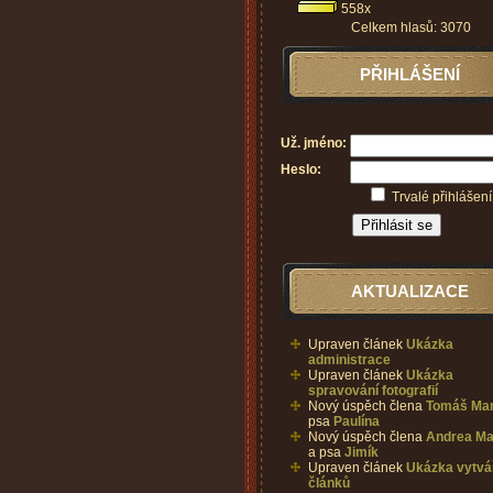
558x
Celkem hlasů: 3070
PŘIHLÁŠENÍ
Už. jméno:
Heslo:
Trvalé přihlášení
AKTUALIZACE
Upraven článek
Ukázka
administrace
Upraven článek
Ukázka
spravování fotografií
Nový úspěch člena
Tomáš Ma
psa
Paulína
Nový úspěch člena
Andrea Ma
a psa
Jimík
Upraven článek
Ukázka vytvá
článků