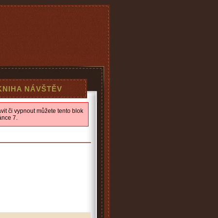
KNIHA NÁVŠTĚV
it či vypnout můžete tento blok
ánce 7.