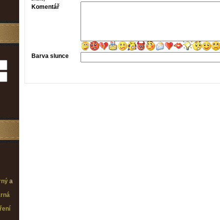
Komentář
Barva slunce
rný
a
rná
ření