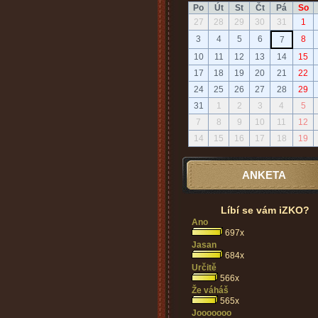
Po
Út
St
Čt
Pá
So
27
28
29
30
31
1
3
4
5
6
8
7
10
11
12
13
14
15
17
18
19
20
21
22
24
25
26
27
28
29
31
1
2
3
4
5
7
8
9
10
11
12
14
15
16
17
18
19
ANKETA
Líbí se vám iZKO?
Ano
697x
Jasan
684x
Určitě
566x
Že váháš
565x
Jooooooo