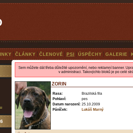
O
INKY
ČLÁNKY
ČLENOVÉ
PSI
ÚSPĚCHY
GALERIE
Sem můžete dát třeba důležité upozornění, nebo reklamní banner. Uprav
v administraci. Takovýchto bloků je po celé str
ZORIN
Rasa:
Brazilská fila
Pohlaví:
pes
Datum narození:
25.10.2009
mu
Páníček:
Lukáš Marný
26