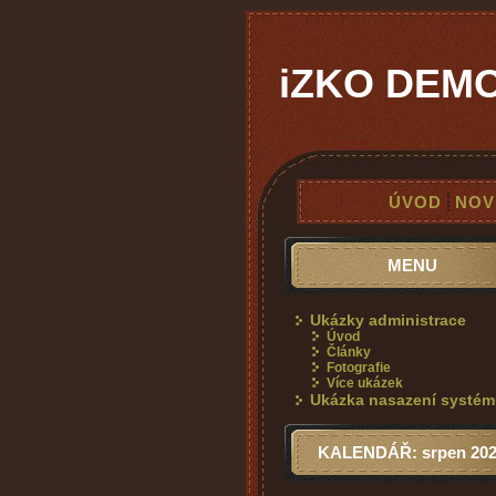
iZKO DEM
ÚVOD
NOV
MENU
Ukázky administrace
Úvod
Články
Fotografie
Více ukázek
Ukázka nasazení systé
KALENDÁŘ: srpen 20