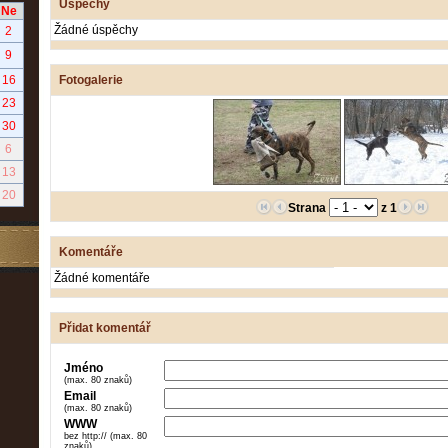
Úspěchy
Ne
Žádné úspěchy
2
9
16
Fotogalerie
23
30
6
13
20
Strana
z 1
Komentáře
Žádné komentáře
Přidat komentář
Jméno
(max. 80 znaků)
Email
(max. 80 znaků)
WWW
bez http:// (max. 80
znaků)