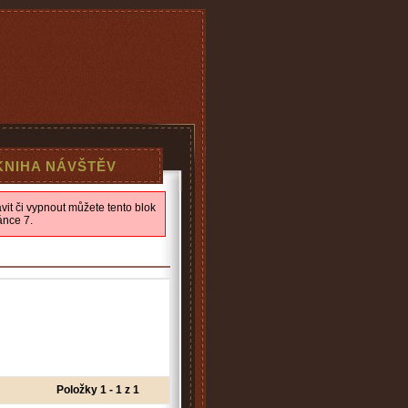
KNIHA NÁVŠTĚV
it či vypnout můžete tento blok
ánce 7.
Položky 1 - 1 z 1