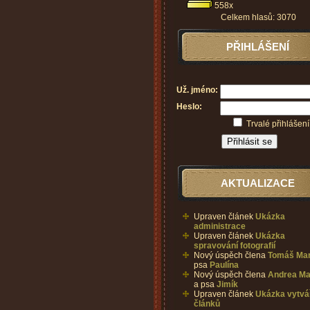
558x
Celkem hlasů: 3070
PŘIHLÁŠENÍ
Už. jméno:
Heslo:
Trvalé přihlášení
AKTUALIZACE
Upraven článek
Ukázka
administrace
Upraven článek
Ukázka
spravování fotografií
Nový úspěch člena
Tomáš Ma
psa
Paulína
Nový úspěch člena
Andrea Ma
a psa
Jimík
Upraven článek
Ukázka vytvá
článků