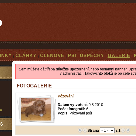
O
INKY
ČLÁNKY
ČLENOVÉ
PSI
ÚSPĚCHY
GALERIE
Sem můžete dát třeba důležité upozornění, nebo reklamní banner. Uprav
v administraci. Takovýchto bloků je po celé str
FOTOGALERIE
Pózování
Datum vytvoření:
9.8.2010
Počet fotografií:
6
mu
Popis:
Pózování psů
26
Strana
z 1