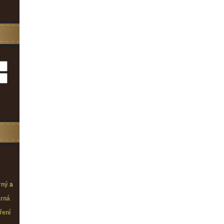
rný
a
rná
ření