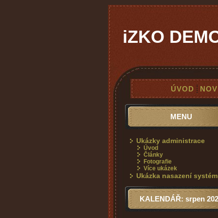
iZKO DEM
ÚVOD
NOV
MENU
Ukázky administrace
Úvod
Články
Fotografie
Více ukázek
Ukázka nasazení systé
KALENDÁŘ: srpen 20