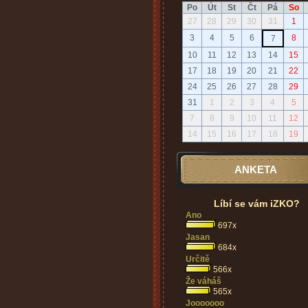
Po
Út
St
Čt
Pá
So
27
28
29
30
31
1
3
4
5
6
8
7
10
11
12
13
14
15
17
18
19
20
21
22
24
25
26
27
28
29
31
1
2
3
4
5
7
8
9
10
11
12
14
15
16
17
18
19
ANKETA
Líbí se vám iZKO?
Ano
697x
Jasan
684x
Určitě
566x
Že váháš
565x
Jooooooo