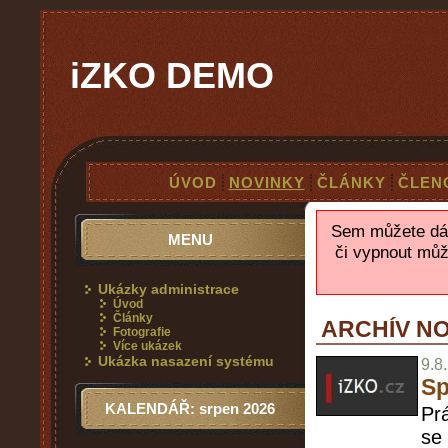
iZKO DEMO
ÚVOD
NOVINKY
ČLÁNKY
ČLEN
Sem můžete dát 
MENU
či vypnout může
Ukázky administrace
Úvod
Články
ARCHÍV N
Fotografie
Více ukázek
Ukázka nasazení systému
9.8
Sp
KALENDÁŘ: srpen 2026
Pr
se