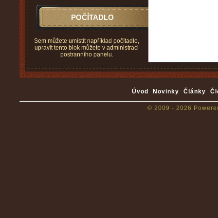
POČÍTADLO
Sem můžete umístit například počítadlo,
upravit tento blok můžete v administraci
postranního panelu.
Úvod
Novinky
Články
Čl
© 2009 - 2026 Powere