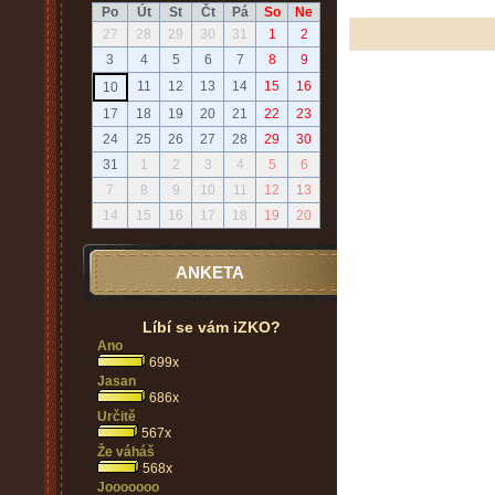
Po
Út
St
Čt
Pá
So
Ne
27
28
29
30
31
1
2
3
4
5
6
7
8
9
11
12
13
14
15
16
10
17
18
19
20
21
22
23
24
25
26
27
28
29
30
31
1
2
3
4
5
6
7
8
9
10
11
12
13
14
15
16
17
18
19
20
ANKETA
Líbí se vám iZKO?
Ano
699x
Jasan
686x
Určitě
567x
Že váháš
568x
Jooooooo