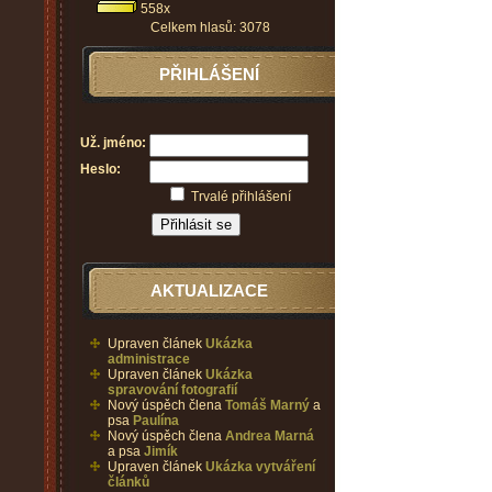
558x
Celkem hlasů: 3078
PŘIHLÁŠENÍ
Už. jméno:
Heslo:
Trvalé přihlášení
AKTUALIZACE
Upraven článek
Ukázka
administrace
Upraven článek
Ukázka
spravování fotografií
Nový úspěch člena
Tomáš Marný
a
psa
Paulína
Nový úspěch člena
Andrea Marná
a psa
Jimík
Upraven článek
Ukázka vytváření
článků