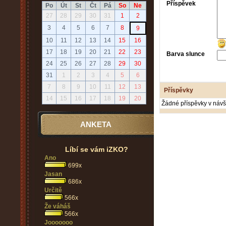
Příspěvek
Po
Út
St
Čt
Pá
So
Ne
27
28
29
30
31
1
2
3
4
5
6
7
8
9
10
11
12
13
14
15
16
17
18
19
20
21
22
23
Barva slunce
24
25
26
27
28
29
30
31
1
2
3
4
5
6
7
8
9
10
11
12
13
Příspěvky
14
15
16
17
18
19
20
Žádné příspěvky v návš
ANKETA
Líbí se vám iZKO?
Ano
699x
Jasan
686x
Určitě
566x
Že váháš
566x
Jooooooo