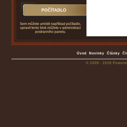
POČÍTADLO
Sem můžete umístit například počítadlo,
upravit tento blok můžete v administraci
postranního panelu.
Úvod
Novinky
Články
Čl
© 2009 - 2026 Powere