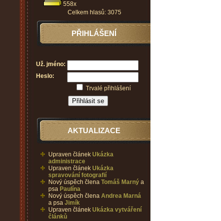
558x
Celkem hlasů: 3075
PŘIHLÁŠENÍ
Už. jméno:
Heslo:
Trvalé přihlášení
AKTUALIZACE
Upraven článek
Ukázka
administrace
Upraven článek
Ukázka
spravování fotografií
Nový úspěch člena
Tomáš Marný
a
psa
Paulína
Nový úspěch člena
Andrea Marná
a psa
Jimík
Upraven článek
Ukázka vytváření
článků