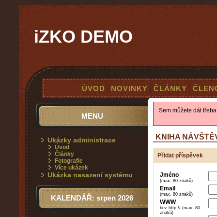
iZKO DEMO
ÚVOD
NOVINKY
ČLÁNKY
ČLEN
Sem můžete dát třeba 
MENU
KNIHA NÁVŠTĚ
Ukázky administrace
Úvod
Články
Přidat příspěvek
Fotografie
Více ukázek
Ukázka nasazení systému
Jméno
(max. 80 znaků)
Email
(max. 80 znaků)
KALENDÁŘ: srpen 2026
WWW
bez http:// (max. 80
znaků)